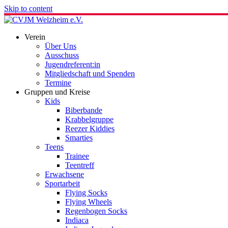
Skip to content
Verein
Über Uns
Ausschuss
Jugendreferent:in
Mitgliedschaft und Spenden
Termine
Gruppen und Kreise
Kids
Biberbande
Krabbelgruppe
Reezer Kiddies
Smarties
Teens
Trainee
Teentreff
Erwachsene
Sportarbeit
Flying Socks
Flying Wheels
Regenbogen Socks
Indiaca