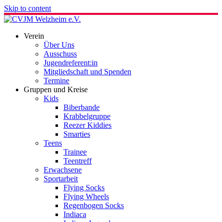
Skip to content
Verein
Über Uns
Ausschuss
Jugendreferent:in
Mitgliedschaft und Spenden
Termine
Gruppen und Kreise
Kids
Biberbande
Krabbelgruppe
Reezer Kiddies
Smarties
Teens
Trainee
Teentreff
Erwachsene
Sportarbeit
Flying Socks
Flying Wheels
Regenbogen Socks
Indiaca