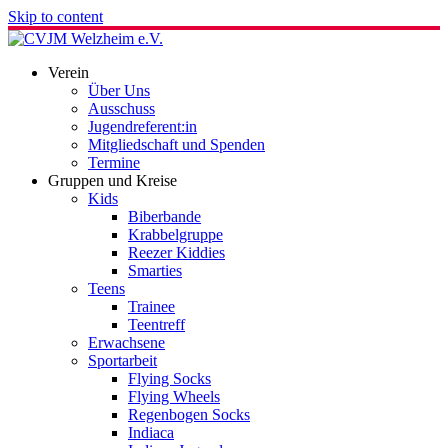
Skip to content
Verein
Über Uns
Ausschuss
Jugendreferent:in
Mitgliedschaft und Spenden
Termine
Gruppen und Kreise
Kids
Biberbande
Krabbelgruppe
Reezer Kiddies
Smarties
Teens
Trainee
Teentreff
Erwachsene
Sportarbeit
Flying Socks
Flying Wheels
Regenbogen Socks
Indiaca