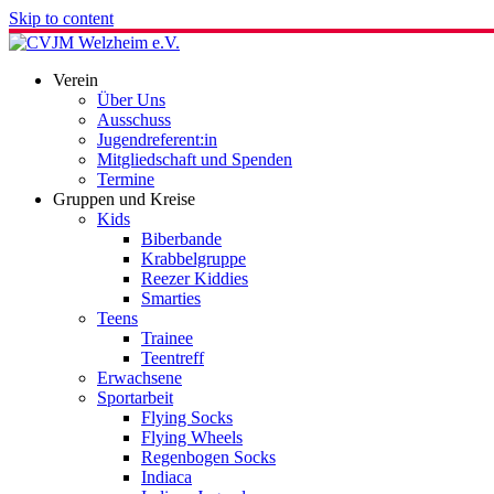
Skip to content
Verein
Über Uns
Ausschuss
Jugendreferent:in
Mitgliedschaft und Spenden
Termine
Gruppen und Kreise
Kids
Biberbande
Krabbelgruppe
Reezer Kiddies
Smarties
Teens
Trainee
Teentreff
Erwachsene
Sportarbeit
Flying Socks
Flying Wheels
Regenbogen Socks
Indiaca