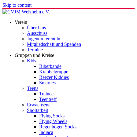
Skip to content
Verein
Über Uns
Ausschuss
Jugendreferent:in
Mitgliedschaft und Spenden
Termine
Gruppen und Kreise
Kids
Biberbande
Krabbelgruppe
Reezer Kiddies
Smarties
Teens
Trainee
Teentreff
Erwachsene
Sportarbeit
Flying Socks
Flying Wheels
Regenbogen Socks
Indiaca