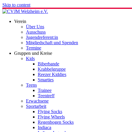
Skip to content
Verein
Über Uns
Ausschuss
Jugendreferent:in
Mitgliedschaft und Spenden
Termine
Gruppen und Kreise
Kids
Biberbande
Krabbelgruppe
Reezer Kiddies
Smarties
Teens
Trainee
Teentreff
Erwachsene
Sportarbeit
Flying Socks
Flying Wheels
Regenbogen Socks
Indiaca