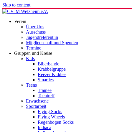
Skip to content
Verein
Über Uns
Ausschuss
Jugendreferent:in
Mitgliedschaft und Spenden
Termine
Gruppen und Kreise
Kids
Biberbande
Krabbelgruppe
Reezer Kiddies
Smarties
Teens
Trainee
Teentreff
Erwachsene
Sportarbeit
Flying Socks
Flying Wheels
Regenbogen Socks
Indiaca