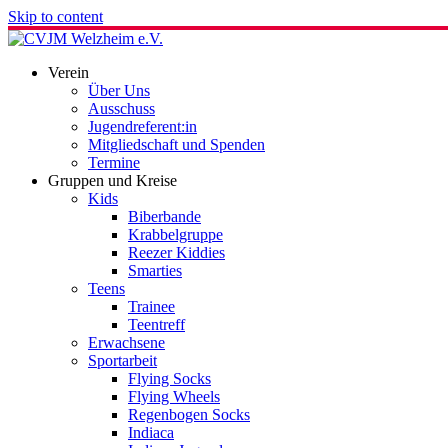
Skip to content
Verein
Über Uns
Ausschuss
Jugendreferent:in
Mitgliedschaft und Spenden
Termine
Gruppen und Kreise
Kids
Biberbande
Krabbelgruppe
Reezer Kiddies
Smarties
Teens
Trainee
Teentreff
Erwachsene
Sportarbeit
Flying Socks
Flying Wheels
Regenbogen Socks
Indiaca