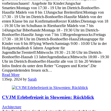
vorbeizuschauen! Angebote für Kinder:Jungschar
Smarties:Montags von 17:30 - 19 Uhr im Dietrich-Bonhoeffer-
Hausfür Mädels von 8 bis 13Jungschar Breitenfürst:Montags von
17:30 - 19 Uhr im Dietrich-Bonhoeffer-Hausfür Mädels von der
ersten Klasse bis zur KonfirmationReezer Kiddies:Dienstags von 18
- 19:30 Uhr im Schulhaus in Rienharzfür Mädels von 7 bis
14Jungschar Biberbande:Montags 18 - 19:30 Uhr im Dietrich-
Bonhoeffer-Hausfür Jungs von 7 bis 13Regenbogensocks:Freitags
17:30 - 18:30 Uhr im Dietrich-Bonhoeffer-HausZirkusgruppe für
Kinder von 6 bis 8Flying Wheels:Samstags 9:00 - 10:00 Uhr in der
Hofgartenhalleab 6 Jahren Angebote für
Jugendliche:Teentreff:Mittwochs 19:30 - 21:30 Uhr im Dietrich-
Bonhoeffer-Hausab 13 JahreJugendindiaca:Mittwochs 18:00 - 19:30
Uhr im Dietrich-Bonhoeffer-Hausfür alle von 11 bis 20 Weitere
Infos findest du unter dem Reiter "Gruppen und Kreise".Die
Gruppenleitenden freuen sich…
Read More
13
Sep. 2024
by
Sarah
CVJM Erlebefreizeit in Slowenien: Rückblick
Architecture