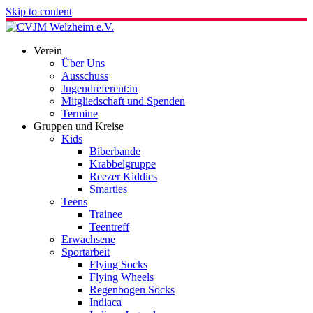
Skip to content
Verein
Über Uns
Ausschuss
Jugendreferent:in
Mitgliedschaft und Spenden
Termine
Gruppen und Kreise
Kids
Biberbande
Krabbelgruppe
Reezer Kiddies
Smarties
Teens
Trainee
Teentreff
Erwachsene
Sportarbeit
Flying Socks
Flying Wheels
Regenbogen Socks
Indiaca