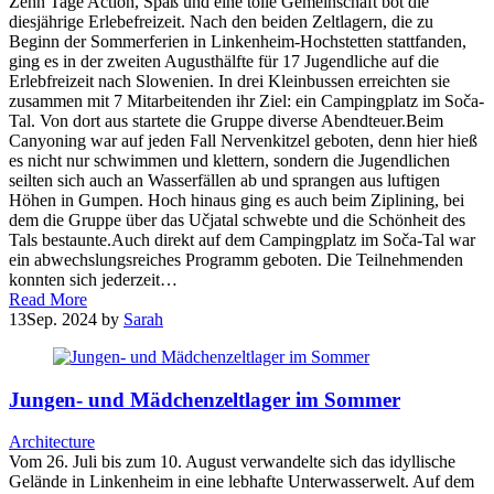
Zehn Tage Action, Spaß und eine tolle Gemeinschaft bot die
diesjährige Erlebefreizeit. Nach den beiden Zeltlagern, die zu
Beginn der Sommerferien in Linkenheim-Hochstetten stattfanden,
ging es in der zweiten Augusthälfte für 17 Jugendliche auf die
Erlebfreizeit nach Slowenien. In drei Kleinbussen erreichten sie
zusammen mit 7 Mitarbeitenden ihr Ziel: ein Campingplatz im Soča-
Tal. Von dort aus startete die Gruppe diverse Abendteuer.Beim
Canyoning war auf jeden Fall Nervenkitzel geboten, denn hier hieß
es nicht nur schwimmen und klettern, sondern die Jugendlichen
seilten sich auch an Wasserfällen ab und sprangen aus luftigen
Höhen in Gumpen. Hoch hinaus ging es auch beim Ziplining, bei
dem die Gruppe über das Učjatal schwebte und die Schönheit des
Tals bestaunte.Auch direkt auf dem Campingplatz im Soča-Tal war
ein abwechslungsreiches Programm geboten. Die Teilnehmenden
konnten sich jederzeit…
Read More
13
Sep. 2024
by
Sarah
Jungen- und Mädchenzeltlager im Sommer
Architecture
Vom 26. Juli bis zum 10. August verwandelte sich das idyllische
Gelände in Linkenheim in eine lebhafte Unterwasserwelt. Auf dem