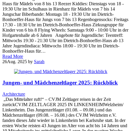
Haus für Mädels von 8 bis 13 Reezer Kiddies: Dienstags von 18 -
19:30 Uhr im Schulhaus in Rienharz für Mädels von 7 bis 14
Jungschar Biberbande: Montags 18 - 19:30 Uhr im Dietrich-
Bonhoeffer-Haus für Jungs von 7 bis 13 Regenbogensocks: Freitags
17:30 - 18:30 Uhr im Dietrich-Bonhoeffer-Haus Zirkusgruppe für
Kinder von 6 bis 8 Flying Wheels: Samstags 9:00 - 10:00 Uhr in der
Hofgartenhalle ab 6 Jahren Angebote für Jugendliche: Teentreff:
Mittwochs 19:30 - 21:30 Uhr im Dietrich-Bonhoeffer-Haus ab 13
Jahre Jugendindiaca: Mittwochs 18:00 - 19:30 Uhr im Dietrich-
Bonhoeffer-Haus für…
Read More
26
Aug. 2025
by
Sarah
Jungen- und Mädchenzeltlager 2025: Rückblick
Architecture
„Das Mittelalter ruft!“ – CVJM Zeltlager reisen in der Zeit
zurückCVJM ZELTLAGER 2025 IN LINKENHEIMWelzheim/
Linkenheim. Das Jungenzeltlager (01.08. – 09.08.) und das
Mädchenzeltlager (09.08. – 16.08.) des CVJM Welzheim e.V.
fanden dieses Jahr wieder in Linkenheim bei Karlsruhe statt. In der
ersten Woche reisten 43 Jungen im Alter von acht bis 14 Jahren und
19 Mitarbeitende ins mittelalterliche Lager. In der zweiten Woche