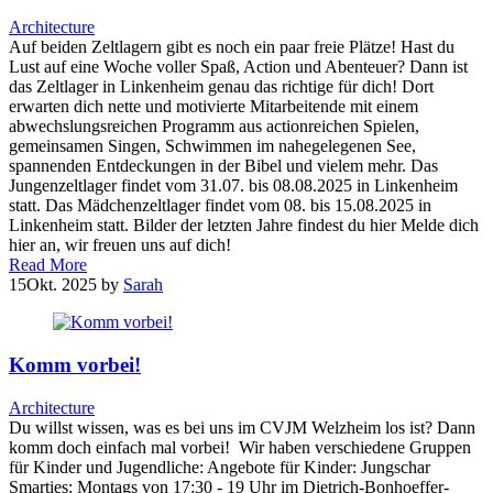
Architecture
Auf beiden Zeltlagern gibt es noch ein paar freie Plätze! Hast du
Lust auf eine Woche voller Spaß, Action und Abenteuer? Dann ist
das Zeltlager in Linkenheim genau das richtige für dich! Dort
erwarten dich nette und motivierte Mitarbeitende mit einem
abwechslungsreichen Programm aus actionreichen Spielen,
gemeinsamen Singen, Schwimmen im nahegelegenen See,
spannenden Entdeckungen in der Bibel und vielem mehr. Das
Jungenzeltlager findet vom 31.07. bis 08.08.2025 in Linkenheim
statt. Das Mädchenzeltlager findet vom 08. bis 15.08.2025 in
Linkenheim statt. Bilder der letzten Jahre findest du hier Melde dich
hier an, wir freuen uns auf dich!
Read More
15
Okt. 2025
by
Sarah
Komm vorbei!
Architecture
Du willst wissen, was es bei uns im CVJM Welzheim los ist? Dann
komm doch einfach mal vorbei! Wir haben verschiedene Gruppen
für Kinder und Jugendliche: Angebote für Kinder: Jungschar
Smarties: Montags von 17:30 - 19 Uhr im Dietrich-Bonhoeffer-