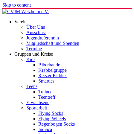
Skip to content
Verein
Über Uns
Ausschuss
Jugendreferent:in
Mitgliedschaft und Spenden
Termine
Gruppen und Kreise
Kids
Biberbande
Krabbelgruppe
Reezer Kiddies
Smarties
Teens
Trainee
Teentreff
Erwachsene
Sportarbeit
Flying Socks
Flying Wheels
Regenbogen Socks
Indiaca