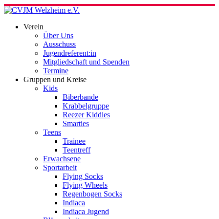
Skip
to
content
Verein
Über Uns
Ausschuss
Jugendreferent:in
Mitgliedschaft und Spenden
Termine
Gruppen und Kreise
Kids
Biberbande
Krabbelgruppe
Reezer Kiddies
Smarties
Teens
Trainee
Teentreff
Erwachsene
Sportarbeit
Flying Socks
Flying Wheels
Regenbogen Socks
Indiaca
Indiaca Jugend