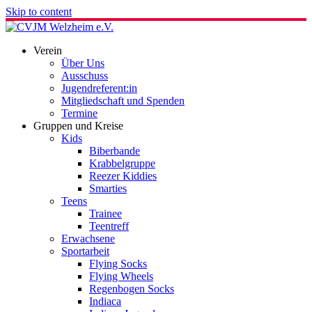
Skip to content
Verein
Über Uns
Ausschuss
Jugendreferent:in
Mitgliedschaft und Spenden
Termine
Gruppen und Kreise
Kids
Biberbande
Krabbelgruppe
Reezer Kiddies
Smarties
Teens
Trainee
Teentreff
Erwachsene
Sportarbeit
Flying Socks
Flying Wheels
Regenbogen Socks
Indiaca