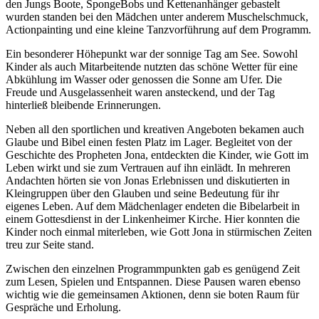
den Jungs Boote, SpongeBobs und Kettenanhänger gebastelt
wurden standen bei den Mädchen unter anderem Muschelschmuck,
Actionpainting und eine kleine Tanzvorführung auf dem Programm.
Ein besonderer Höhepunkt war der sonnige Tag am See. Sowohl
Kinder als auch Mitarbeitende nutzten das schöne Wetter für eine
Abkühlung im Wasser oder genossen die Sonne am Ufer. Die
Freude und Ausgelassenheit waren ansteckend, und der Tag
hinterließ bleibende Erinnerungen.
Neben all den sportlichen und kreativen Angeboten bekamen auch
Glaube und Bibel einen festen Platz im Lager. Begleitet von der
Geschichte des Propheten Jona, entdeckten die Kinder, wie Gott im
Leben wirkt und sie zum Vertrauen auf ihn einlädt. In mehreren
Andachten hörten sie von Jonas Erlebnissen und diskutierten in
Kleingruppen über den Glauben und seine Bedeutung für ihr
eigenes Leben. Auf dem Mädchenlager endeten die Bibelarbeit in
einem Gottesdienst in der Linkenheimer Kirche. Hier konnten die
Kinder noch einmal miterleben, wie Gott Jona in stürmischen Zeiten
treu zur Seite stand.
Zwischen den einzelnen Programmpunkten gab es genügend Zeit
zum Lesen, Spielen und Entspannen. Diese Pausen waren ebenso
wichtig wie die gemeinsamen Aktionen, denn sie boten Raum für
Gespräche und Erholung.