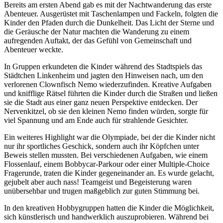
Bereits am ersten Abend gab es mit der Nachtwanderung das erste
Abenteuer. Ausgerüstet mit Taschenlampen und Fackeln, folgten die
Kinder den Pfaden durch die Dunkelheit. Das Licht der Sterne und
die Geräusche der Natur machten die Wanderung zu einem
aufregenden Auftakt, der das Gefühl von Gemeinschaft und
Abenteuer weckte.
In Gruppen erkundeten die Kinder während des Stadtspiels das
Städtchen Linkenheim und jagten den Hinweisen nach, um den
verlorenen Clownfisch Nemo wiederzufinden. Kreative Aufgaben
und knifflige Rätsel führten die Kinder durch die Straßen und ließen
sie die Stadt aus einer ganz neuen Perspektive entdecken. Der
Nervenkitzel, ob sie den kleinen Nemo finden würden, sorgte für
viel Spannung und am Ende auch für strahlende Gesichter.
Ein weiteres Highlight war die Olympiade, bei der die Kinder nicht
nur ihr sportliches Geschick, sondern auch ihr Köpfchen unter
Beweis stellen mussten. Bei verschiedenen Aufgaben, wie einem
Flossenlauf, einem Bobbycar-Parkour oder einer Multiple-Choice
Fragerunde, traten die Kinder gegeneinander an. Es wurde gelacht,
gejubelt aber auch nass! Teamgeist und Begeisterung waren
unübersehbar und trugen maßgeblich zur guten Stimmung bei.
In den kreativen Hobbygruppen hatten die Kinder die Möglichkeit,
sich künstlerisch und handwerklich auszuprobieren. Während bei