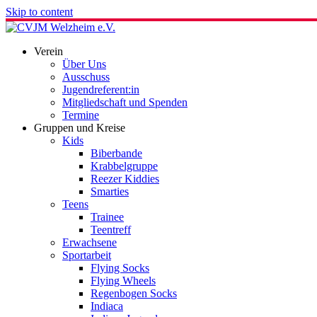
Skip to content
Verein
Über Uns
Ausschuss
Jugendreferent:in
Mitgliedschaft und Spenden
Termine
Gruppen und Kreise
Kids
Biberbande
Krabbelgruppe
Reezer Kiddies
Smarties
Teens
Trainee
Teentreff
Erwachsene
Sportarbeit
Flying Socks
Flying Wheels
Regenbogen Socks
Indiaca