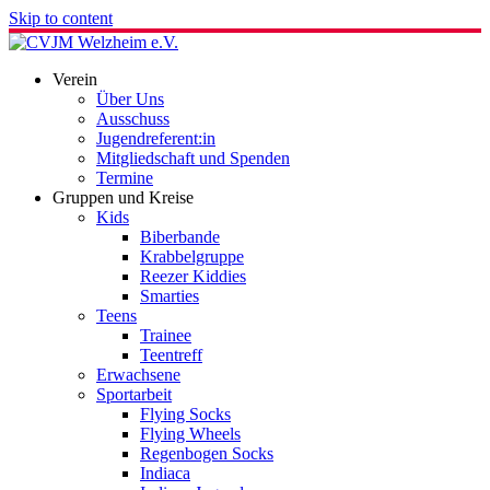
Skip to content
Verein
Über Uns
Ausschuss
Jugendreferent:in
Mitgliedschaft und Spenden
Termine
Gruppen und Kreise
Kids
Biberbande
Krabbelgruppe
Reezer Kiddies
Smarties
Teens
Trainee
Teentreff
Erwachsene
Sportarbeit
Flying Socks
Flying Wheels
Regenbogen Socks
Indiaca