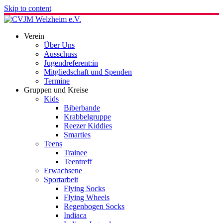
Skip to content
Verein
Über Uns
Ausschuss
Jugendreferent:in
Mitgliedschaft und Spenden
Termine
Gruppen und Kreise
Kids
Biberbande
Krabbelgruppe
Reezer Kiddies
Smarties
Teens
Trainee
Teentreff
Erwachsene
Sportarbeit
Flying Socks
Flying Wheels
Regenbogen Socks
Indiaca