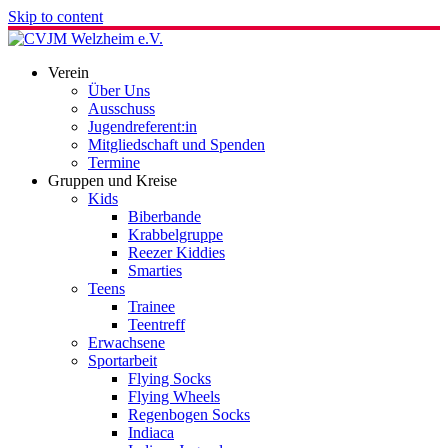
Skip to content
Verein
Über Uns
Ausschuss
Jugendreferent:in
Mitgliedschaft und Spenden
Termine
Gruppen und Kreise
Kids
Biberbande
Krabbelgruppe
Reezer Kiddies
Smarties
Teens
Trainee
Teentreff
Erwachsene
Sportarbeit
Flying Socks
Flying Wheels
Regenbogen Socks
Indiaca