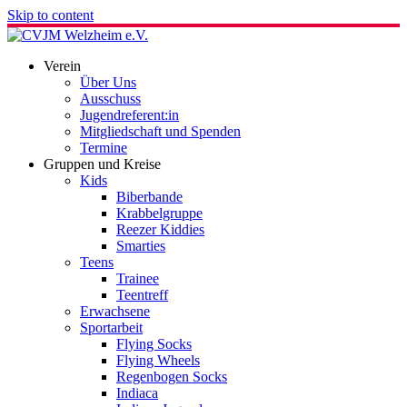
Skip to content
Verein
Über Uns
Ausschuss
Jugendreferent:in
Mitgliedschaft und Spenden
Termine
Gruppen und Kreise
Kids
Biberbande
Krabbelgruppe
Reezer Kiddies
Smarties
Teens
Trainee
Teentreff
Erwachsene
Sportarbeit
Flying Socks
Flying Wheels
Regenbogen Socks
Indiaca