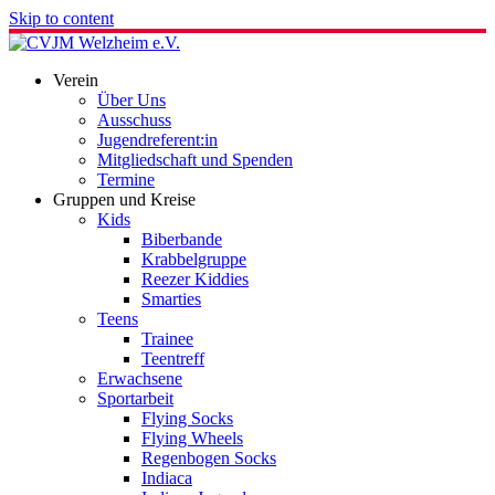
Skip to content
Verein
Über Uns
Ausschuss
Jugendreferent:in
Mitgliedschaft und Spenden
Termine
Gruppen und Kreise
Kids
Biberbande
Krabbelgruppe
Reezer Kiddies
Smarties
Teens
Trainee
Teentreff
Erwachsene
Sportarbeit
Flying Socks
Flying Wheels
Regenbogen Socks
Indiaca