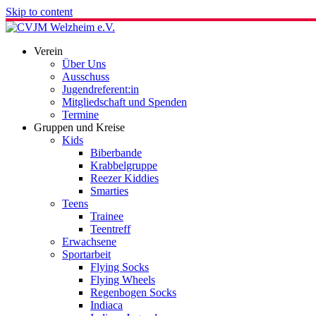
Skip to content
Verein
Über Uns
Ausschuss
Jugendreferent:in
Mitgliedschaft und Spenden
Termine
Gruppen und Kreise
Kids
Biberbande
Krabbelgruppe
Reezer Kiddies
Smarties
Teens
Trainee
Teentreff
Erwachsene
Sportarbeit
Flying Socks
Flying Wheels
Regenbogen Socks
Indiaca