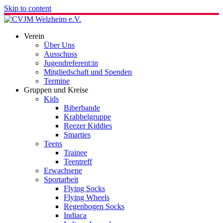
Skip to content
Verein
Über Uns
Ausschuss
Jugendreferent:in
Mitgliedschaft und Spenden
Termine
Gruppen und Kreise
Kids
Biberbande
Krabbelgruppe
Reezer Kiddies
Smarties
Teens
Trainee
Teentreff
Erwachsene
Sportarbeit
Flying Socks
Flying Wheels
Regenbogen Socks
Indiaca