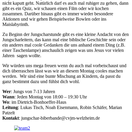
nicht kaputt geht. Natürlich darf es auch mal ruhiger zu gehen, dann
gibt es ein Quiz, wir schauen einen Film oder wir kochen
zusammen. Darüber hinaus gibt es immer wieder besondere
Aktionen und wir gehen Beispielweise Bowlen oder ins
Maislabyrinth.
Zu Beginn der Jungscharstunde gibt es eine kleine Andacht von den
Jungscharleitern, das kann mal eine biblische Geschichte sein oder
ein anderes mal coole Gedanken die uns anhand einem Ding (z.B.
einer Taschenlampe) anschaulich zeigen was uns Jesus vor vielen
Jahren sagen wollte.
Wir würden uns mega freuen wenn du auch mal vorbeischaust und
dich überraschen lässt was wir an diesem Montag cooles machen
werden. Wir sind eine bunte Mischung an Kindern, da passt du
ganz bestimmt dazu und fühlst dich wohl.
Wer
: Jungs von 7-13 Jahren
Wann
: Jeden Montag von 18:00 – 19:30 Uhr
Wo
: im Dietrich-Bonhoeffer-Haus
Leitung
: Lukas Tisch, Noah Eisenmann, Robin Schäfer, Marian
Patzelt
Kontakt
: jungschar-biberbande@cvjm-welzheim.de